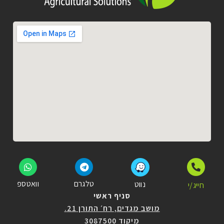
טלגרם
וואטספ
נווט
חייג/י
סניף ראשי
מושב מגדים, רח׳ התורן 21.
מיקוד 3087500