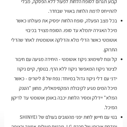
קבוע תגרום לסופח הלחות לפעול ללא הפסקה, מבלי
להתייחס לרמת הלחות באוויר שבחדר.
בכל מצב הפעלה, סופח הלחות יפסיק את פעולתו כאשר
מיכל האגירה יתמלא עד סופו. הסופח מצויד בכיבוי
אוטומטי כאשר הדלי מלא והדלקה אוטומטית לאחר שהדלי
התרוקן.
קל ונוח לשימוש: ניקוז אוטומטי - היחידה מגיעה עם חיבור
לצינור ניקוז המאפשר ניקוז ללא הרף. בנוסף, קיים ניקוז
ידני עם דלי ניקוז גדול במיוחד: נפח של 8 ליטרים - כאשר
מיכל המים מגיע לקיבולת המקסימאלית, מחוון "הטנק
המלא" יידלק ומסיר הלחות יכבה באופן אוטומטי עד לריקון
המיכל.
בנוי עם חיישן לחות יפני מהטובים בעולם של SHINYEI
ומדחס איכותי של חברת LG. מבטיח פעילות אמינה ורציפה